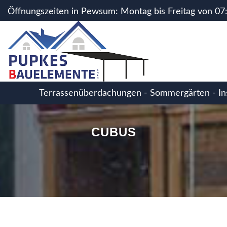
array(1) { ["site"]=> string(16) "details-31-Cubus" }
Öffnungszeiten in Pewsum: Montag bis Freitag von 07:
Sie einen Termin!
Terrassenüberdachungen - Sommergärten - Inse
CUBUS