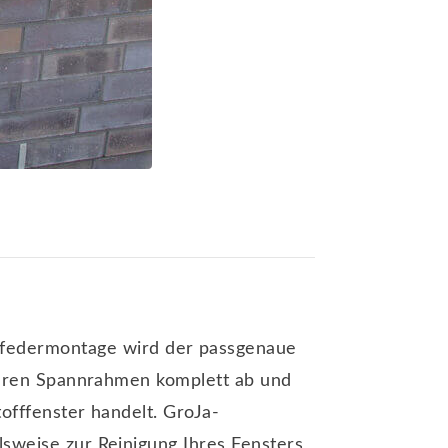
gefedermontage wird der passgenaue
Ihren Spannrahmen komplett ab und
offfenster handelt. GroJa-
sweise zur Reinigung Ihres Fensters