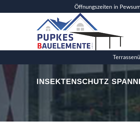
array(1) { ["site"]=> string(43) "details-29-Insektenschutz_Span
Öffnungszeiten in Pewsum:
Terrassenü
INSEKTENSCHUTZ SPANN